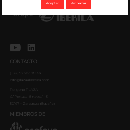
Aceptar
Rechazar
CONTACTO
(+34) 976 52 90 44
info@lavaaliberica.com
Polígono PLAZA
C/ Pertusa, 5 naves 1 -3
50197 – Zaragoza (España)
MIEMBROS DE