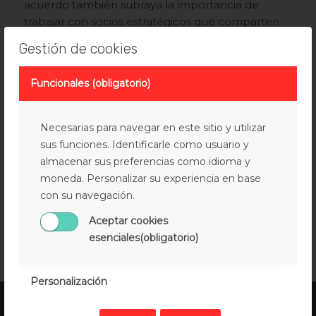
acuerdo también subraya la importancia de
trabajar con socios estratégicos que comparten
nuestra visión y compromiso hacia la calidad.
Gestión de cookies
Conoce todos los detalles de esta colaboración y
todo lo que estamos preparando.
Funcionales (obligatorio)
Necesarias para navegar en este sitio y utilizar
sus funciones. Identificarle como usuario y
almacenar sus preferencias como idioma y
moneda. Personalizar su experiencia en base
con su navegación.
Aceptar cookies
esenciales(obligatorio)
Personalización